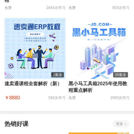
程
免费
2844次学习
免费
803次学习
1集全
26集全
速卖通课程全套解析（新）
黑小马工具箱2025年使用教
程重点解析
￥8880
592次学习
免费
2993次学习
热销好课
更多