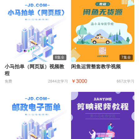
8集全
7集全
小马拍单（网页版）视频教
闲鱼运营整套教学视频
程
￥3000
免费
2844次学习
667次学习