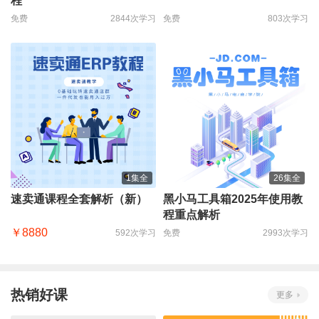
程
免费
2844次学习
免费
803次学习
1集全
26集全
速卖通课程全套解析（新）
黑小马工具箱2025年使用教
程重点解析
￥8880
592次学习
免费
2993次学习
热销好课
更多