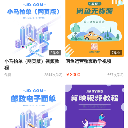
8集全
7集全
小马拍单（网页版）视频教
闲鱼运营整套教学视频
程
￥3000
免费
2844次学习
667次学习