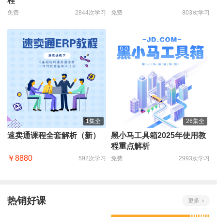
程
免费
2844次学习
免费
803次学习
1集全
26集全
速卖通课程全套解析（新）
黑小马工具箱2025年使用教
程重点解析
￥8880
592次学习
免费
2993次学习
热销好课
更多