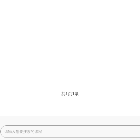
共
1
页
1
条